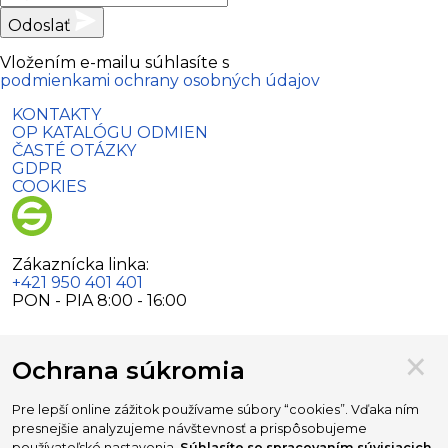
Odoslať
Vložením e-mailu súhlasíte s
podmienkami ochrany osobných údajov
KONTAKTY
OP KATALÓGU ODMIEN
ČASTÉ OTÁZKY
GDPR
COOKIES
Zákaznícka linka:
+421 950 401 401
PON - PIA 8:00 - 16:00
×
Ochrana súkromia
Partnerské odkazy:
Pre lepší online zážitok používame súbory “cookies”. Vďaka ním
presnejšie analyzujeme návštevnosť a prispôsobujeme
www.odpadyzdomacnosti.sk
používateľské nastavenia.
Súhlasíte so spracovaním súvisiacich