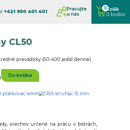
0
Pracujte
Košík
a:
+421 950 401 401
u nás
0 bodov
ny CL50
stredné prevádzky (50-400 jedál denne).
Do košíka
H
ády, orechov určené na prácu v bistrách,