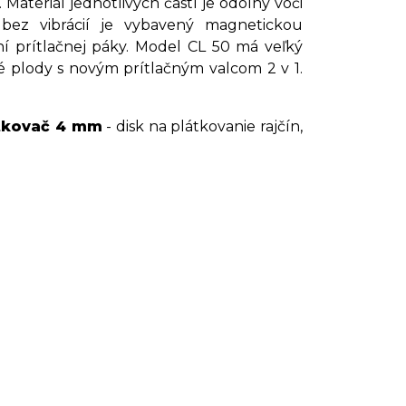
Materiál jednotlivých častí je odolný voči
bez vibrácií je vybavený magnetickou
 prítlačnej páky. Model CL 50 má veľký
 plody s novým prítlačným valcom 2 v 1.
tkovač 4 mm
- disk na plátkovanie rajčín,