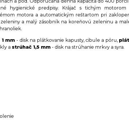
lňach a pod. Odporúčaná denná kapacita do 400 porcií. 
tné hygienické predpisy. Krájač s tichým motorom 
émom motora a automatickým reštartom pri zaklopení
 zeleniny a malý zásobník na koreňovú zeleninu a malé
hranoliek.
č 1 mm
- disk na plátkovanie kapusty, cibule a póru,
plá
ikly a
strúhač 1,5 mm
- disk na strúhanie mrkvy a syra.
olenie