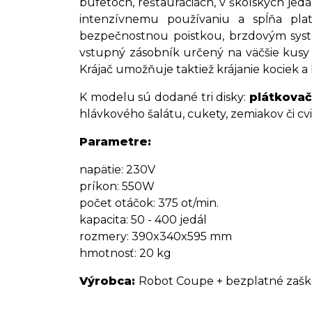
bufetoch, reštauráciách, v školských jedá
intenzívnemu používaniu a spĺňa pla
bezpečnostnou poistkou, brzdovým syst
vstupný zásobník určený na väčšie kusy
Krájač umožňuje taktiež krájanie kociek a 
K modelu sú dodané tri disky:
plátkova
hlávkového šalátu, cukety, zemiakov či cv
Parametre:
napätie: 230V
príkon: 550W
počet otáčok: 375 ot/min.
kapacita: 50 - 400 jedál
rozmery: 390x340x595 mm
hmotnosť: 20 kg
Výrobca:
Robot Coupe + bezplatné zašk