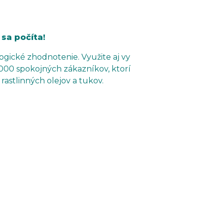
sa počíta!
gické zhodnotenie. Využite aj vy
 000 spokojných zákazníkov, ktorí
astlinných olejov a tukov.