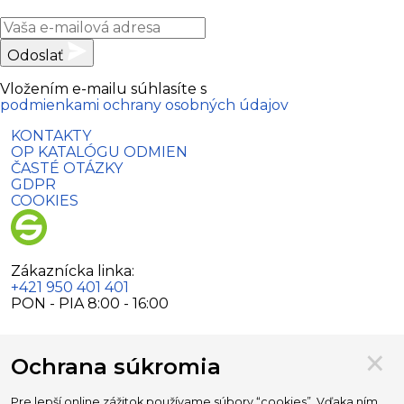
Odoslať
Vložením e-mailu súhlasíte s
podmienkami ochrany osobných údajov
KONTAKTY
OP KATALÓGU ODMIEN
ČASTÉ OTÁZKY
GDPR
COOKIES
Zákaznícka linka:
+421 950 401 401
PON - PIA 8:00 - 16:00
×
Ochrana súkromia
Partnerské odkazy:
Pre lepší online zážitok používame súbory “cookies”. Vďaka ním